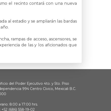
ismo el recinto contará con una nueva
da al estadio y se ampliarán las bardas
 año.
cha, rampas de acceso, ascensores, se
xperiencia de las y los aficionados que
ificio del Poder Ejecutivo 4to. y 5to. Piso
dependencia 994 Centro Cívico, Mexicali B.C.
000
rario: 8:00 a 17:00 hrs.
:
+52 (686) 558-19-02