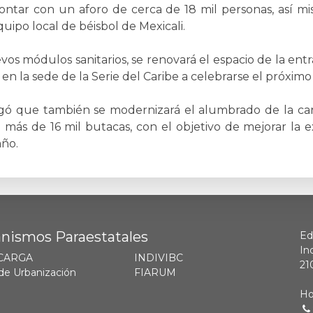
ontar con un aforo de cerca de 18 mil personas, así m
quipo local de béisbol de Mexicali.
os módulos sanitarios, se renovará el espacio de la entra
en la sede de la Serie del Caribe a celebrarse el próximo
egó que también se modernizará el alumbrado de la can
 más de 16 mil butacas, con el objetivo de mejorar la e
año.
nismos Paraestatales
Ed
In
CARGA
INDIVIBC
21
de Urbanización
FIARUM
Ho